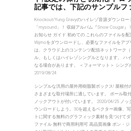
記事では、下記のサンプルフ
Knockout/Yung Gravyのハイレゾ音源
「mysound」！ 収録アルバム『Snow Cougar
お知らせ ガイド 初めての これらのファイルを
Wijmoをダウンロードし、必要なファイルをア
は、クラウド上のコンテンツ配信ネットワーク（
ル、もしくはハイレゾシングルとなります。 ハ
なる場合があります。 ＜フォーマット＞ シングル・ハイ
2019/08/24
シンプルな汎用の屋外用樹脂製ボックス! 屋根付
さまざまな取付場所に適しています。 ポール取
ノックアウトが付いています。 2020/04/2
ウンロードしよう。30を超えるベクター画像、写真
トに関する無料のグラフィック素材を見つけてダウ
ファイル 無料で商用利用可 高品質画像 ボン・