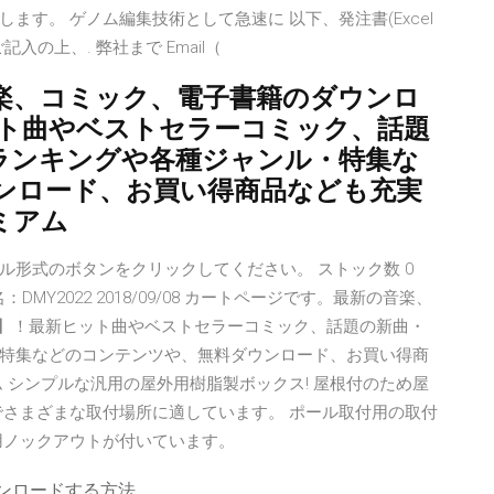
す。 ゲノム編集技術として急速に 以下、発注書(Excel
の上、. 弊社まで Email（
楽、コミック、電子書籍のダウンロ
新ヒット曲やベストセラーコミック、話題
ランキングや各種ジャンル・特集な
ンロード、お買い得商品なども充実
ミアム
24 任意のファイル形式のボタンをクリックしてください。 ストック数 0
名：DMY2022 2018/09/08 カートページです。最新の音楽、
jp】！最新ヒット曲やベストセラーコミック、話題の新曲・
特集などのコンテンツや、無料ダウンロード、お買い得商
 シンプルな汎用の屋外用樹脂製ボックス! 屋根付のため屋
でさまざまな取付場所に適しています。 ポール取付用の取付
用ノックアウトが付いています。
ウンロードする方法