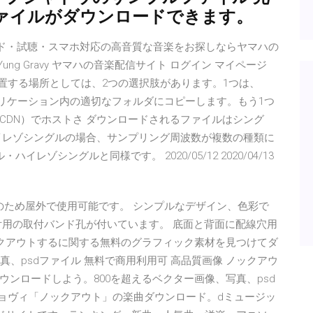
ァイルがダウンロードできます。
ダウンロード・試聴・スマホ対応の高音質な音楽をお探しならヤマハの
』 Yung Gravy ヤマハの音楽配信サイト ログイン マイページ
配置する場所としては、2つの選択肢があります。1つは、
プリケーション内の適切なフォルダにコピーします。もう1つ
CDN）でホストさ ダウンロードされるファイルはシング
イレゾシングルの場合、サンプリング周波数が複数の種類に
レゾシングルと同様です。 2020/05/12 2020/04/13
のため屋外で使用可能です。 シンプルなデザイン、色彩で
付用の取付バンド孔が付いています。 底面と背面に配線穴用
5 ノックアウトするに関する無料のグラフィック素材を見つけてダ
、psdファイル 無料で商用利用可 高品質画像 ノックアウ
ンロードしよう。800を超えるベクター画像、写真、psd
ジョヴィ「ノックアウト」の楽曲ダウンロード。dミュージッ