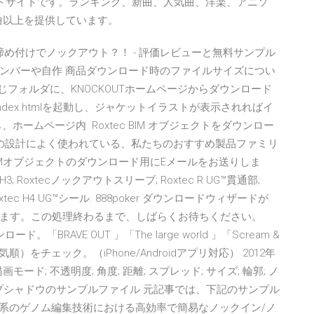
ドサイトです。ランキング、新曲、人気曲、洋楽、アニソ
万曲以上を提供しています。
と締め付けでノックアウト？！ - 評価レビューと無料サンプル
ンバーや自作 商品ダウンロード時のファイルサイズについ
同じフォルダに、KNOCKOUTホームページからダウンロード
 index.htmlを起動し、ジャケットイラストが表示されればイ
ームページ内 Roxtec BIM オブジェクトをダウンロー
物の設計によく使われている、私たちのおすすめ製品ファミリ
BIMオブジェクトのダウンロード用にEメールをお送りしま
ec H3; Roxtecノックアウトスリーブ; Roxtec R UG™貫通部;
 Roxtec H4 UG™シール. 888poker ダウンロードウィザードが.
ます。この処理終わるまで、しばらくお待ちください。
。「BRAVE OUT 」「The large world 」「Scream &
）をチェック。（iPhone/Androidアプリ対応） 2012年
ード; 不透明度; 角度; 距離; スプレッド; サイズ; 輪郭; ノ
ロップシャドウのサンプルファイル 元記事では、下記のサンプル
CAS系のゲノム編集技術における高効率で簡易なノックイン/ノ