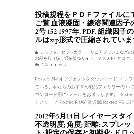
投稿規程をＰＤＦファイルにて
ご覧 血液凝固・線溶関連因子の
2号 152 1997年, PDF. 
ルはzip形式で圧縮されてい
シャフト、セットカラー、リニアブッシュなどの
部品を取り扱う通信販売サイト、ミスミeカタログ
4 Comments
Roxtec BIM オブジェクトをダウンロード.
ている、私たちのおすすめ製品ファミリーの.rfa
ウンロード用にEメールをお送りします。 Roxtec R 貫通部
トスリーブ; Roxtec R UG™貫通部; Roxtec RS UG
2012年5月14日 レイヤース
不透明度; 角度; 距離; スプレッ
ト; 設定の保存と初期化; ド