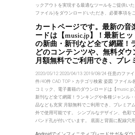
ックアウトを実現する最適なツールをご提供いたしま
ファイル)をダウンロードいただき、必要事項をご記入
カートページです。最新の音
ードは【music.jp】！最
の新曲・新刊など全て網羅！
どのコンテンツや、無料ダウ
月額無料でご利用でき、プレ
2020/05/12 2020/04/13 2019/08/
件/40件 CAD TOP > カテゴリ検索 姿図 ファイル
コミック、電子書籍のダウンロードは【music.
新刊など全て網羅！ランキングや各種ジャンル・
品なども充実 月額無料でご利用でき、プレミアム
外で使用可能です。 シンプルなデザイン、色彩
バンド孔が付いています。 底面と背面に配線穴
Androidでインフィニティブレードサガをダ