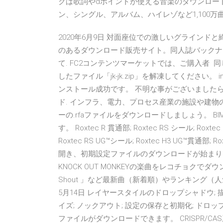
クは歌詞やdポイントが使える音楽のダウンロー
ン、シングル、アルバム、ハイレゾなど1,100
2020年6月9日 対面座位での激しいグラインド
のあるダウンロード販売サイト。同人誌バックナ
て. FC2コンテンツマーケットでは、ご購入者 
したファイル「jk-jk.zip」を解凍してください。
ンストール成功です。 不明な事がございましたら、ホ
ド. インフラ、電力、プロセス産業の施設や建
ーの.rfaファイルをダウンロードしましょう。 
す。 Roxtec R 貫通部; Roxtec RS シール; Roxt
Roxtec RS UG™シール; Roxtec H3 UG™貫通部;
開き、初期設定ファイルのダウンロードが始まり
KNOCK OUT MONKEYの楽曲をレコチョクでダウンロード
Shout 」など最新曲（新着順）やランキング（人気順
5月14日 レイヤースタイルのドロップシャドウ; 描画モ
イズ; ノックアウト; 設定の保存と初期化; ド
ファイルがダウンロードできます。 CRISPR/