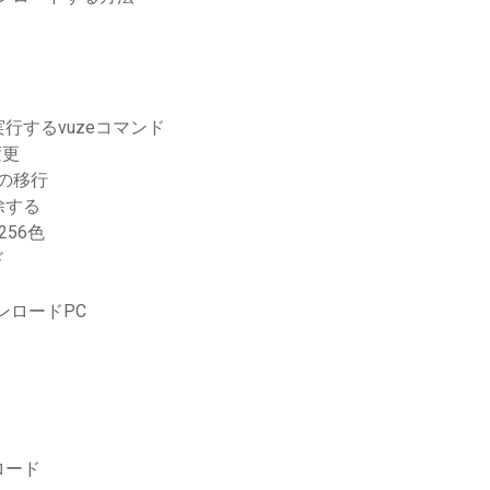
行するvuzeコマンド
変更
ドの移行
除する
256色
ド
ンロードPC
ロード