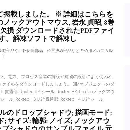
掲載しました。 ※ 詳細はこちらを
ノックアウトマウス, 岩永 貞昭, 8巻
組織因子の欠損 ダウンロードされたPDFファイ
ます。解凍ソフトで解凍し
直動部品や回転伝達部品、位置決め部品などのFA用メカニカル
。
 インフラ、電力、プロセス産業の施設や建物の設計によく使われ
ファイルをダウンロードしましょう。 BIMオブジェクトのダ
; Roxtec RS シール; Roxtec H3; Roxtecノックアウ
™シール; Roxtec H3 UG™貫通部; Roxtec H4 UG™シール.
タイルのドロップシャドウ; 描画モード;
ド; サイズ; 輪郭; ノイズ; ノックアウ
ロップシャドウのサンプルファイル 元