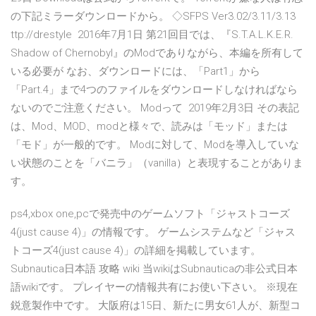
の下記ミラーダウンロードから。 ◇SFPS Ver3.02/3.11/3.13
ttp://drestyle 2016年7月1日 第21回目では、『S.T.A.L.K.E.R.
Shadow of Chernobyl』のModでありながら、本編を所有して
いる必要が なお、ダウンロードには、「Part1」から
「Part.4」まで4つのファイルをダウンロードしなければなら
ないのでご注意ください。 Modって 2019年2月3日 その表記
は、Mod、MOD、modと様々で、読みは「モッド」または
「モド」が一般的です。 Modに対して、Modを導入していな
い状態のことを「バニラ」（vanilla）と表現することがありま
す。
ps4,xbox one,pcで発売中のゲームソフト「ジャストコーズ
4(just cause 4)」の情報です。 ゲームシステムなど「ジャス
トコーズ4(just cause 4)」の詳細を掲載しています。
Subnautica日本語 攻略 wiki 当wikiはSubnauticaの非公式日本
語wikiです。 プレイヤーの情報共有にお使い下さい。 ※現在
鋭意製作中です。 大阪府は15日、新たに男女61人が、新型コ