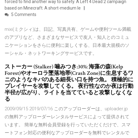
forced to find another way to safety. A Left 4 Dead 2 campaign
based on Minecraft. A short-medium le
5 Comments
mixi(ミクシィ)は、日記、写真共有、ゲームや便利ツール満載
のアプリなど、さまざまなサービスで友人・知人とのコミュ
ニケーションをさらに便利に楽しくする、日本最大規模のソ
ーシャル・ネットワーキングサービスです。
ストーカー (Stalker) 噛みつき:30%: 海藻の森(Kelp
Forest)やオーロラ墜落地帯(Crash Zone)に生息するワ
ニのようなキバのある細長い口を持つ魚。 積極的に
プレイヤーを攻撃してくる。 夜行性なのか夜は行動
半径が広がり、ライトを当てていると攻撃しなくな
る
2009/09/15 2019/07/16 このアップローダーは、uploader.jp
の無料アップローダーレンタルサービスによって提供されて
います。 簡単な無料会員登録を行っていただくだけで、スマ
ートフォン対応の便利なアップローダーを無料でレンタルで