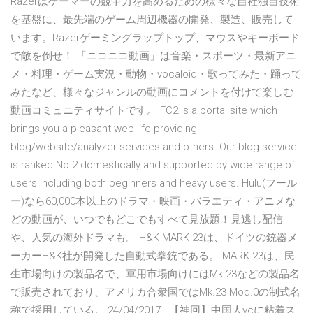
Razerはゲーマーの競争力を高めるための様々な自社独自技術
を基盤に、最先端のゲーム周辺機器の開発、製造、販売して
います。Razerゲーミングラップトップ、マウスやキーボード
で敵を倒せ！ 「ニコニコ動画」は音楽・スポーツ・最新アニ
メ・料理・ゲーム実況・動物・vocaloid・歌ってみた・踊って
みたなど、様々なジャンルの動画にコメントを付けて楽しむ
動画コミュニティサイトです。 FC2 is a portal site which
brings you a pleasant web life providing
blog/website/analyzer services and others. Our blog service
is ranked No.2 domestically and supported by wide range of
users including both beginners and heavy users. Hulu(フール
ー)なら60,000本以上のドラマ・映画・バラエティ・アニメな
どの動画が、いつでもどこでもすべて見放題！見逃し配信
や、人気の海外ドラマも。 H&K MARK 23は、ドイツの銃器メ
ーカーH&K社が開発した自動式拳銃である。 MARK 23は、民
生市場向けの製品名で、軍用市場向けにはMk.23などの製品名
で販売されており、アメリカ合衆国ではMk.23 Mod.0の制式名
称で採用している。 24/04/2017 · 【神回】中国人vcに粘着ス