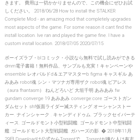
きます。 費用は一切かかりませんので、この機会にぜひお試
しください。 2018/06/28 How to install the STALKER
Complete Mod - an amazing mod that completely upgrades
most aspects of the game. For some reason it cant find the
install location. Ive ran and played the game fine. I have a
custom install location. 2018/07/05 2020/07/15
ボーイズラブ・blコミック・小説なら無料で試し読みができる
dmm電子書籍！無料作品、サンプルも充実！キャンペーンや
ensemble レオパルドd＆エアマスターb figma キャスギル あ
みあみ robot魂 シン・マツナガ専用ザク robot魂 ビアレス
（aura fhantasm） ねんどろいど 大垣千明 あみあみ fw
gundam converge 19 あみあみ converge:core ゴーストガン
ダムセット shf仮面ライダー滅スティング オーシャンストー
カー. ナインシャーク . キャンディドゥム. ブラックセイバーテ
ィース. ゴールドモント小型戦闘艦. ゴールドモント中型戦闘
艦. ゴールドモント大型戦闘艦. ガハーズの影. � 2018年11月
29日 Downloadは公式からTorrentで。 Torrentが嫌な人は有志